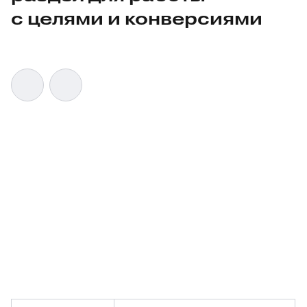
с целями и конверсиями
16.06.2026
219
В Яндекс Метрике появились новые возможности для
работы с целями. Параметры событий теперь можно
использовать как условия для создания целей,
несколько условий — объединять в мультицели,
а разделы «Цели» и «Конверсии» теперь объединены
в один. Также появились история изменений целей,
архив и метки для фильтрации. Об обновлении
ppc.world сообщили в пресс-службе Яндекса.