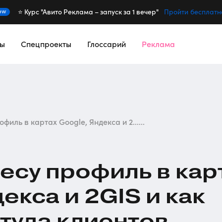
⭐️ Курс "Авито Реклама – запуск за 1 вечер"
ew
Пройти бесплатн
сы
Спецпроекты
Глоссарий
Реклама
филь в картах Google, Яндекса и 2......
есу профиль в кар
екса и 2GIS и как
ттуда клиентов