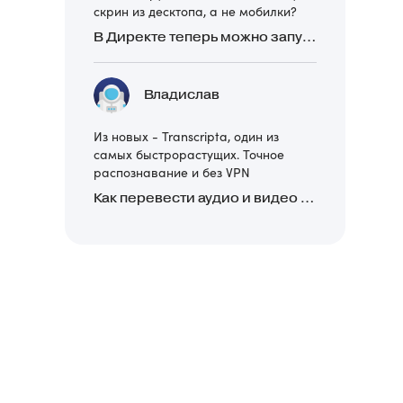
скрин из десктопа, а не мобилки?
В Директе теперь можно запускать Премиум-билборд для мобильных устройств
Владислав
Из новых - Transcripta, один из
самых быстрорастущих. Точное
распознавание и без VPN
Как перевести аудио и видео в текст: обзор 24 нейросетей, программ и сервисов для транскрибации