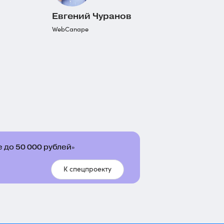
Евгений Чуранов
WebCanape
 до 50 000 рублей»
К спецпроекту