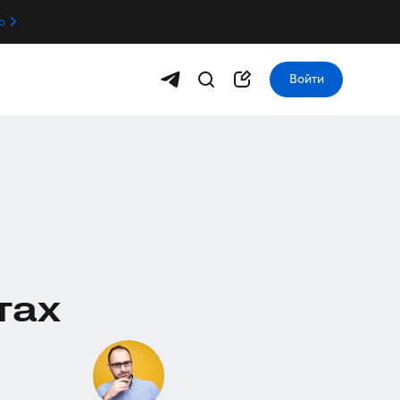
о
Войти
тах