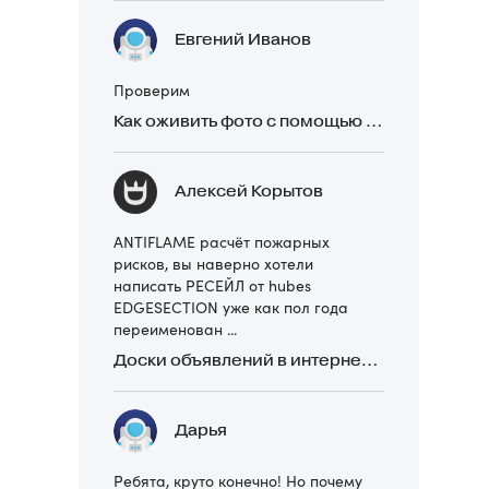
Евгений Иванов
Проверим
Как оживить фото с помощью нейросетей в 2026 году: 17 бесплатных онлайн-сервисов, приложений и ботов
Алексей Корытов
ANTIFLAME расчёт пожарных
рисков, вы наверно хотели
написать РЕСЕЙЛ от hubes
EDGESECTION уже как пол года
переименован ...
Доски объявлений в интернете: какие лучше и безопаснее? Сравниваем 5 популярных
Дарья
Ребята, круто конечно! Но почему