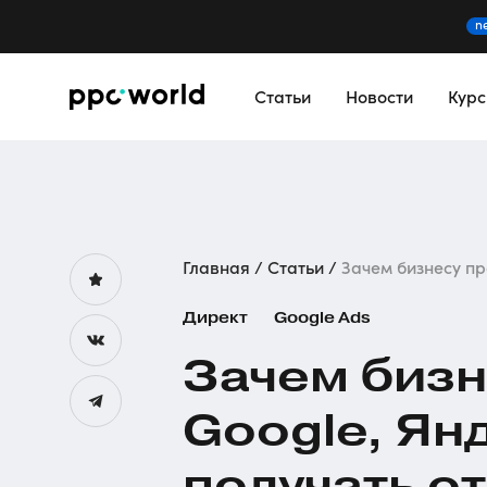
n
Статьи
Новости
Кур
Главная
Статьи
Зачем бизнесу про
Директ
Google Ads
Зачем бизн
Google, Янд
получать о