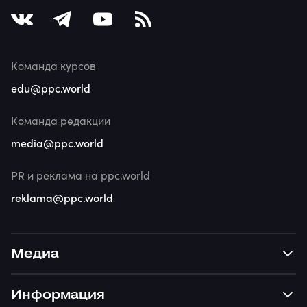
Команда курсов
edu@ppc.world
Команда редакции
media@ppc.world
PR и реклама на ppc.world
reklama@ppc.world
Медиа
Информация