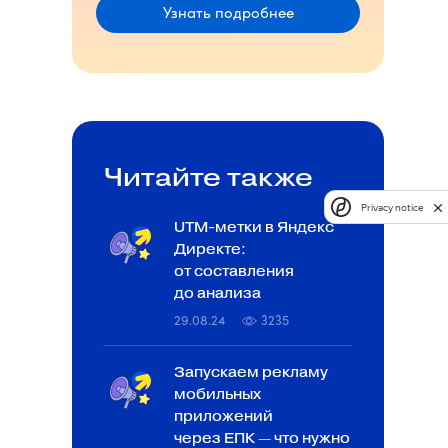
Узнать подробнее
Читайте также
Privacy notice
UTM-метки в Яндекс
Директе:
от составления
до анализа
29.08.24
3235
Запускаем рекламу
мобильных
приложений
через ЕПК — что нужно