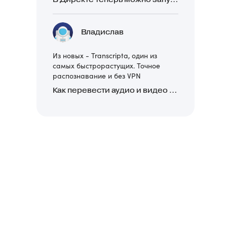
Владислав
Из новых - Transcripta, один из
самых быстрорастущих. Точное
распознавание и без VPN
Как перевести аудио и видео в текст: обзор 24 нейросетей, программ и сервисов для транскрибации