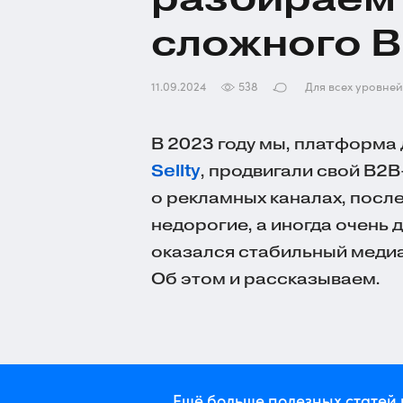
сложного 
11.09.2024
538
Для всех уровней
В 2023 году мы, платформа
Sellty
, продвигали свой B2
о рекламных каналах, посл
недорогие, а иногда очень д
оказался стабильный медиа
Об этом и рассказываем.
Ещё больше полезных статей 