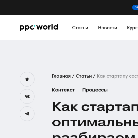
n
Статьи
Новости
Кур
Главная
Статьи
Как стартапу сос
Контекст
Процессы
Как старта
оптимальн
разбираем