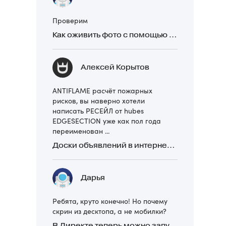
Проверим
Как оживить фото с помощью нейросетей в 2026 году: 17 бесплатных онлайн-сервисов, приложений и ботов
Алексей Корытов
ANTIFLAME расчёт пожарных
рисков, вы наверно хотели
написать РЕСЕЙЛ от hubes
EDGESECTION уже как пол года
переименован ...
Доски объявлений в интернете: какие лучше и безопаснее? Сравниваем 5 популярных
Дарья
Ребята, круто конечно! Но почему
скрин из десктопа, а не мобилки?
В Директе теперь можно запускать Премиум-билборд для мобильных устройств