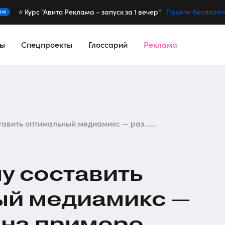
⭐️ Курс "Авито Реклама – запуск за 1 вечер"
ew
Пройти бесплатн
сы
Спецпроекты
Глоссарий
Реклама
тавить оптимальный медиамикс — раз......
пу составить
ый медиамикс —
 на примере