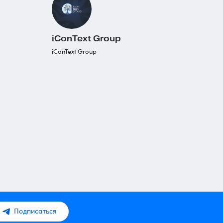
iConText Group
iConText Group
Подписаться