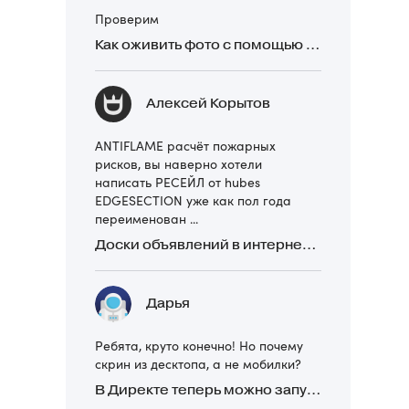
Проверим
Как оживить фото с помощью нейросетей в 2026 году: 17 бесплатных онлайн-сервисов, приложений и ботов
Алексей Корытов
ANTIFLAME расчёт пожарных
рисков, вы наверно хотели
написать РЕСЕЙЛ от hubes
EDGESECTION уже как пол года
переименован ...
Доски объявлений в интернете: какие лучше и безопаснее? Сравниваем 5 популярных
Дарья
Ребята, круто конечно! Но почему
скрин из десктопа, а не мобилки?
В Директе теперь можно запускать Премиум-билборд для мобильных устройств