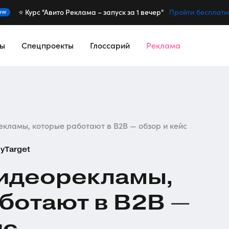
⭐️ Курс "Авито Реклама – запуск за 1 вечер"
ew
Пройти бесплатн
сы
Спецпроекты
Глоссарий
Реклама
кламы, которые работают в B2B — обзор и кейс
yTarget
идеорекламы,
ботают в B2B —
йс