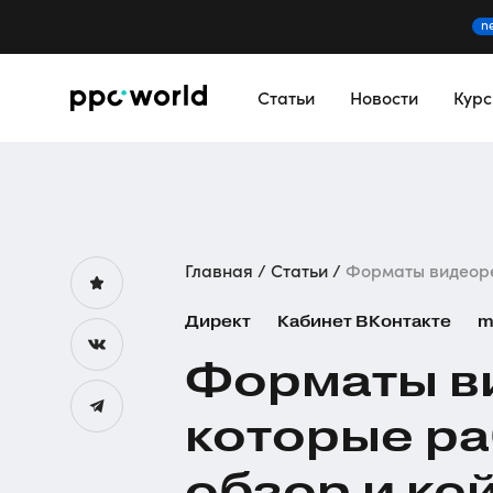
n
Статьи
Новости
Кур
Главная
Статьи
Форматы видеоре
Директ
Кабинет ВКонтакте
m
Форматы в
которые ра
обзор и ке