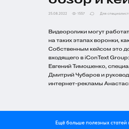
25.08.2022
1557
Для специалист
Видеоролики могут работать
на таких этапах воронки, ка
Собственным кейсом это д
входящего в iConText Grou
Евгений Тимошенко, специа
Дмитрий Чубаров и руковод
интернет-рекламы
Анастас
Ещё больше полезных статей 