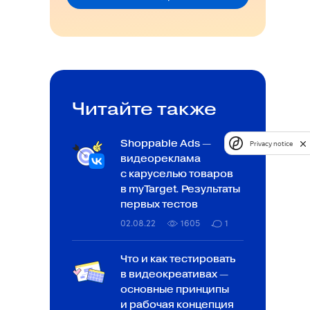
Читайте также
Shoppable Ads —
Privacy notice
видеореклама
с каруселью товаров
в myTarget. Результаты
первых тестов
02.08.22
1605
1
Что и как тестировать
в видеокреативах —
основные принципы
и рабочая концепция