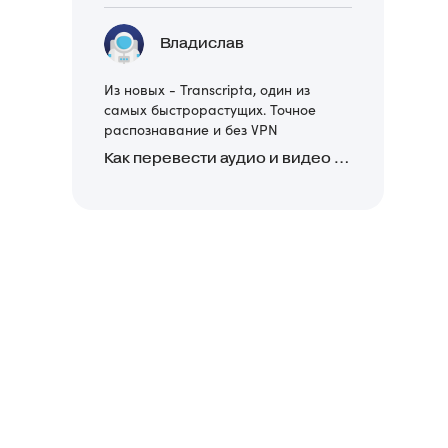
Владислав
Из новых - Transcripta, один из
самых быстрорастущих. Точное
распознавание и без VPN
Как перевести аудио и видео в текст: обзор 24 нейросетей, программ и сервисов для транскрибации