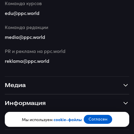
Команда курсов
edu@ppc.world
Команда редакции
media@ppc.world
PR и реклама на ppc.world
reklama@ppc.world
Медиа
Информация
Согласен
Мы используем
cookie-файлы
Обучение