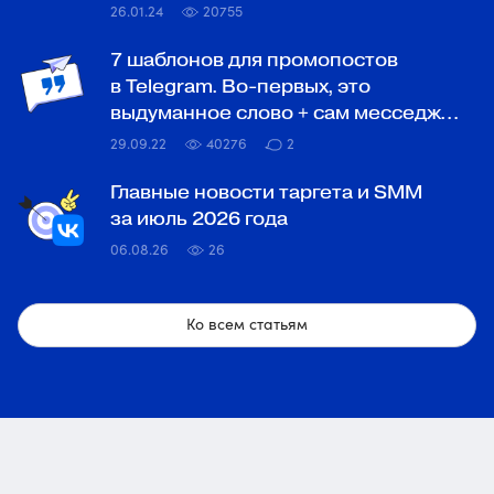
26.01.24
20755
7 шаблонов для промопостов
в Telegram. Во-первых, это
выдуманное слово + сам месседж…
29.09.22
40276
2
Главные новости таргета и SMM
за июль 2026 года
06.08.26
26
Ко всем статьям