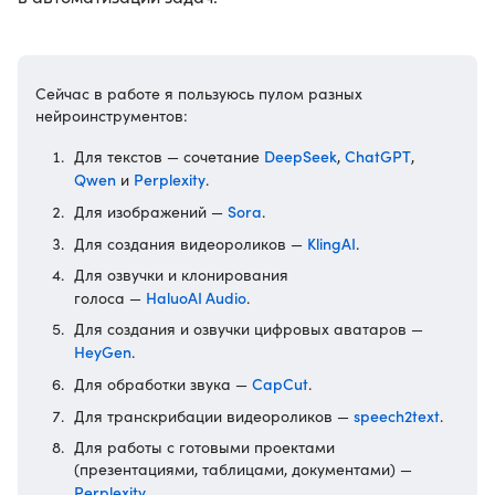
Сейчас в работе я пользуюсь пулом разных
нейроинструментов:
DeepSeek
ChatGPT
Для текстов — сочетание
,
,
Qwen
Perplexity
и
.
Sora
Для изображений —
.
KlingAI
Для создания видеороликов —
.
Для озвучки и клонирования
HaluoAI Audio
голоса —
.
Для создания и озвучки цифровых аватаров —
HeyGen
.
CapCut
Для обработки звука —
.
speech2text
Для транскрибации видеороликов —
.
Для работы с готовыми проектами
(презентациями, таблицами, документами) —
Perplexity
.