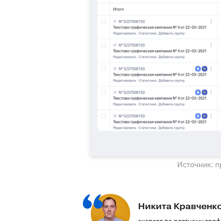
Источник: 
Никита Кравченк
эксперт по платному траф