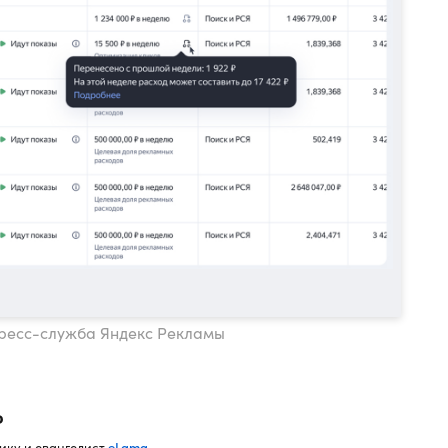
пресс-служба Яндекс Рекламы
о
eLama
ику и евангелист