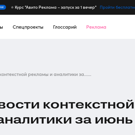
⭐️ Курс "Авито Реклама – запуск за 1 вечер"
ew
Пройти бесплатн
сы
Спецпроекты
Глоссарий
Реклама
онтекстной рекламы и аналитики за......
вости контекстной
аналитики за июнь