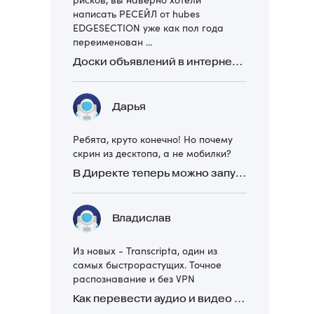
написать РЕСЕЙЛ от hubes
EDGESECTION уже как пол года
переименован ...
Доски объявлений в интернете: какие лучше и безопаснее? Сравниваем 5 популярных
Дарья
Ребята, круто конечно! Но почему
скрин из десктопа, а не мобилки?
В Директе теперь можно запускать Премиум-билборд для мобильных устройств
Владислав
Из новых - Transcripta, один из
самых быстрорастущих. Точное
распознавание и без VPN
Как перевести аудио и видео в текст: обзор 24 нейросетей, программ и сервисов для транскрибации