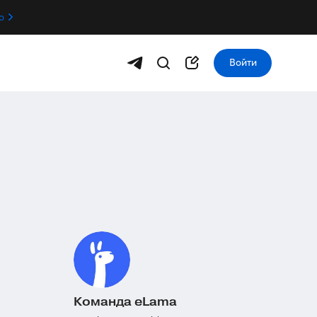
о
Войти
Команда eLama