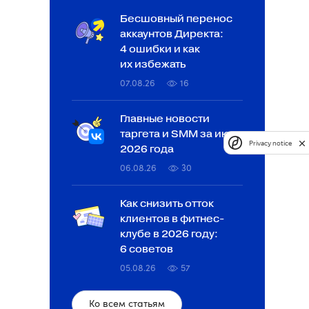
Бесшовный перенос
аккаунтов Директа:
4 ошибки и как
их избежать
07.08.26
16
Главные новости
таргета и SMM за июль
Privacy notice
2026 года
06.08.26
30
Как снизить отток
клиентов в фитнес-
клубе в 2026 году:
6 советов
05.08.26
57
Ко всем статьям