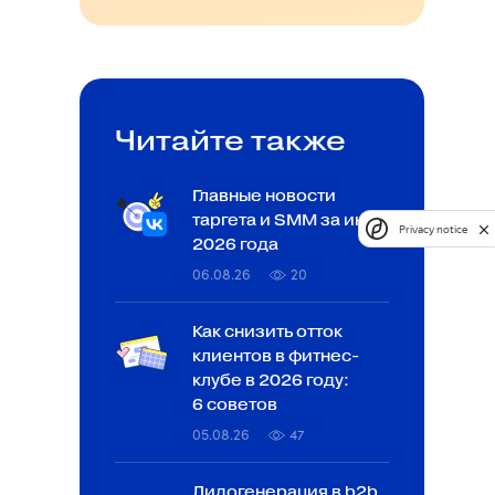
Читайте также
Главные новости
таргета и SMM за июль
Privacy notice
2026 года
06.08.26
20
Как снизить отток
клиентов в фитнес-
клубе в 2026 году:
6 советов
05.08.26
47
Лидогенерация в b2b