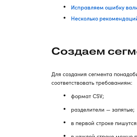
Исправляем ошибку вал
Несколько рекомендаци
Создаем сегм
Для создания сегмента понадоб
соответствовать требованиям:
формат CSV;
разделители — запятые;
в первой строке пишутся
в каждой строке можно р