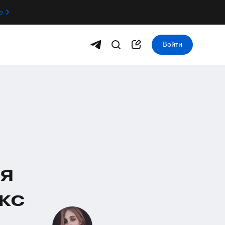
о
Войти
ся
кс