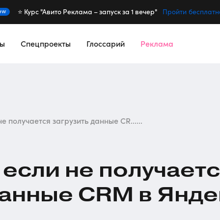
⭐️ Курс "Авито Реклама – запуск за 1 вечер"
ew
Пройти бесплатн
сы
Спецпроекты
Глоссарий
Реклама
не получается загрузить данные CR......
 если не получает
данные CRM в Янде