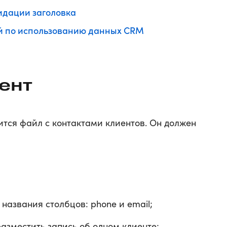
идации заголовка
й по использованию данных CRM
ент
ится файл с контактами клиентов. Он должен
 названия столбцов: phone и email;
азместить запись об одном клиенте;