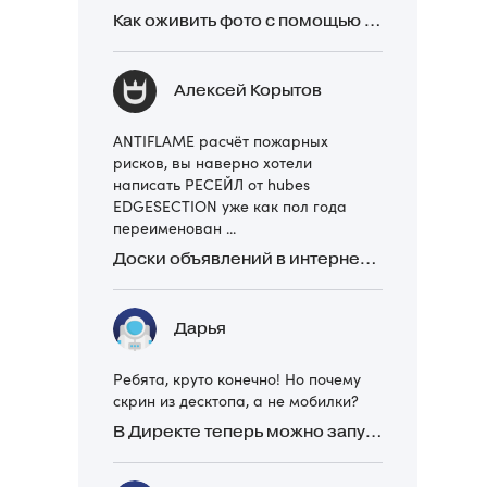
Как оживить фото с помощью нейросетей в 2026 году: 17 бесплатных онлайн-сервисов, приложений и ботов
Алексей Корытов
ANTIFLAME расчёт пожарных
рисков, вы наверно хотели
написать РЕСЕЙЛ от hubes
EDGESECTION уже как пол года
переименован ...
Доски объявлений в интернете: какие лучше и безопаснее? Сравниваем 5 популярных
Дарья
Ребята, круто конечно! Но почему
скрин из десктопа, а не мобилки?
В Директе теперь можно запускать Премиум-билборд для мобильных устройств