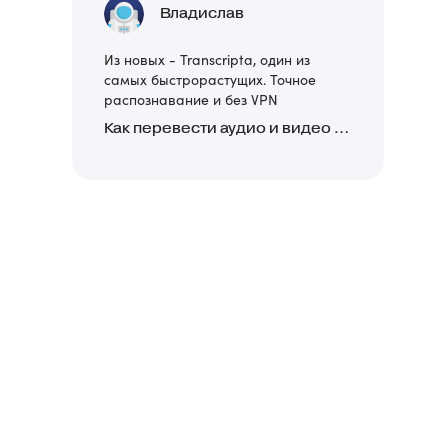
Владислав
Из новых - Transcripta, один из
самых быстрорастущих. Точное
распознавание и без VPN
Как перевести аудио и видео в текст: обзор 24 нейросетей, программ и сервисов для транскрибации