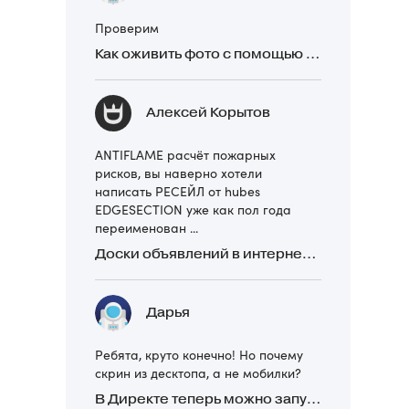
Проверим
Как оживить фото с помощью нейросетей в 2026 году: 17 бесплатных онлайн-сервисов, приложений и ботов
Алексей Корытов
ANTIFLAME расчёт пожарных
рисков, вы наверно хотели
написать РЕСЕЙЛ от hubes
EDGESECTION уже как пол года
переименован ...
Доски объявлений в интернете: какие лучше и безопаснее? Сравниваем 5 популярных
Дарья
Ребята, круто конечно! Но почему
скрин из десктопа, а не мобилки?
В Директе теперь можно запускать Премиум-билборд для мобильных устройств