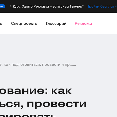
⭐️ Курс "Авито Реклама – запуск за 1 вечер"
ew
Пройти бесплатн
сы
Спецпроекты
Глоссарий
Реклама
 как подготовиться, провести и пр......
ование: как
ься, провести
зировать