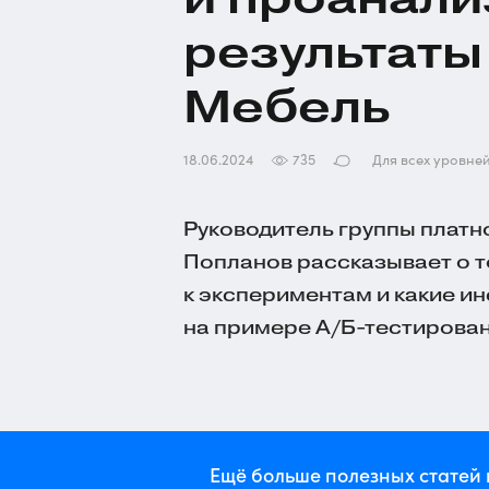
результаты 
Мебель
18.06.2024
735
Для всех уровне
Руководитель группы платн
Попланов рассказывает о т
к экспериментам и какие ин
на примере А/Б-тестирован
Ещё больше полезных статей 