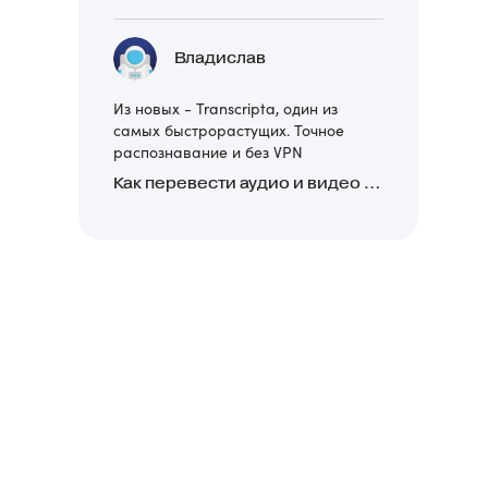
Владислав
Из новых - Transcripta, один из
самых быстрорастущих. Точное
распознавание и без VPN
Как перевести аудио и видео в текст: обзор 24 нейросетей, программ и сервисов для транскрибации