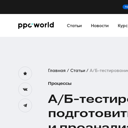
n
Статьи
Новости
Кур
Главная
Статьи
A/Б-тестирование:
Процессы
A/Б-тестир
подготовит
и проанали