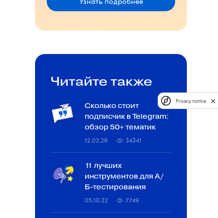
Узнать подробнее
Читайте также
Privacy notice
Сколько стоит
подписчик в Telegram:
обзор 50+ тематик
12.02.26
34341
11 лучших
инструментов для A/
Б-тестирования
05.10.22
7749