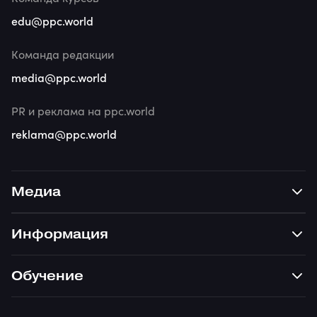
edu@ppc.world
Команда редакции
media@ppc.world
PR и реклама на ppc.world
reklama@ppc.world
Медиа
Информация
Обучение