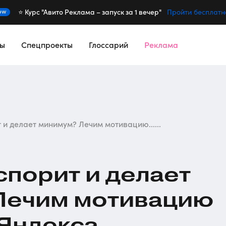
⭐️ Курс "Авито Реклама – запуск за 1 вечер"
ew
Пройти бесплатн
сы
Спецпроекты
Глоссарий
Реклама
 и делает минимум? Лечим мотивацию......
спорит и делает
Лечим мотивацию
 Яндекса