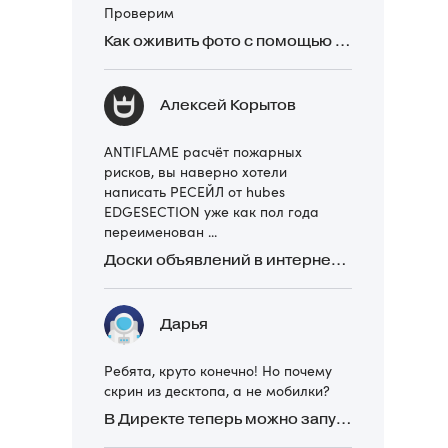
Проверим
Как оживить фото с помощью нейросетей в 2026 году: 17 бесплатных онлайн-сервисов, приложений и ботов
Алексей Корытов
ANTIFLAME расчёт пожарных
рисков, вы наверно хотели
написать РЕСЕЙЛ от hubes
EDGESECTION уже как пол года
переименован ...
Доски объявлений в интернете: какие лучше и безопаснее? Сравниваем 5 популярных
Дарья
Ребята, круто конечно! Но почему
скрин из десктопа, а не мобилки?
В Директе теперь можно запускать Премиум-билборд для мобильных устройств