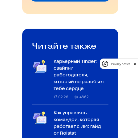
Читайте также
Карьерный Tinder:
Privacy notice
свайпни
работодателя,
который не разобьет
тебе сердце
13.02.26
4862
Как управлять
командой, которая
работает с ИИ: гайд
от Roistat