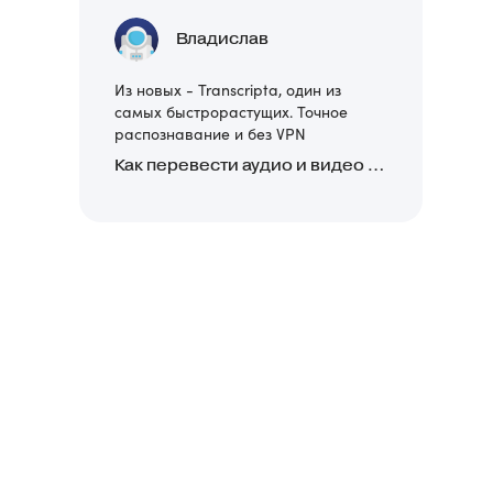
Владислав
Из новых - Transcripta, один из
самых быстрорастущих. Точное
распознавание и без VPN
Как перевести аудио и видео в текст: обзор 24 нейросетей, программ и сервисов для транскрибации