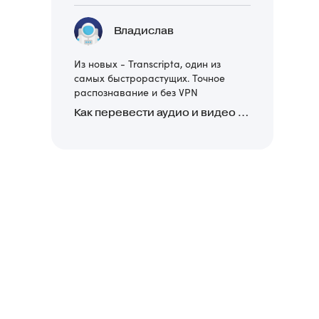
Владислав
Из новых - Transcripta, один из
самых быстрорастущих. Точное
распознавание и без VPN
Как перевести аудио и видео в текст: обзор 24 нейросетей, программ и сервисов для транскрибации