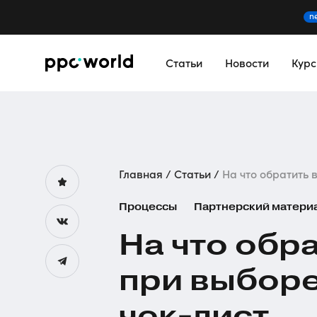
n
Статьи
Новости
Кур
Главная
Статьи
На что обратить 
Процессы
Партнерский матери
На что обр
при выборе
чек-лист