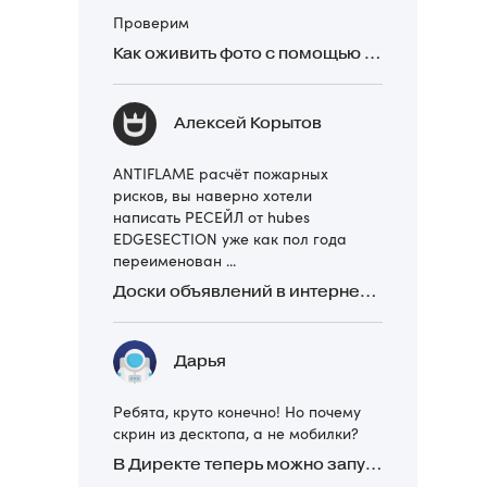
Проверим
Как оживить фото с помощью нейросетей в 2026 году: 17 бесплатных онлайн-сервисов, приложений и ботов
Алексей Корытов
ANTIFLAME расчёт пожарных
рисков, вы наверно хотели
написать РЕСЕЙЛ от hubes
EDGESECTION уже как пол года
переименован ...
Доски объявлений в интернете: какие лучше и безопаснее? Сравниваем 5 популярных
Дарья
Ребята, круто конечно! Но почему
скрин из десктопа, а не мобилки?
В Директе теперь можно запускать Премиум-билборд для мобильных устройств