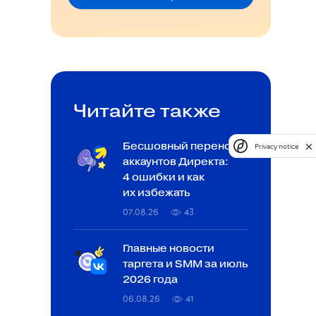
Читайте также
Бесшовный перенос
Privacy notice
аккаунтов Директа:
4 ошибки и как
их избежать
07.08.26
43
Главные новости
таргета и SMM за июль
2026 года
06.08.26
41