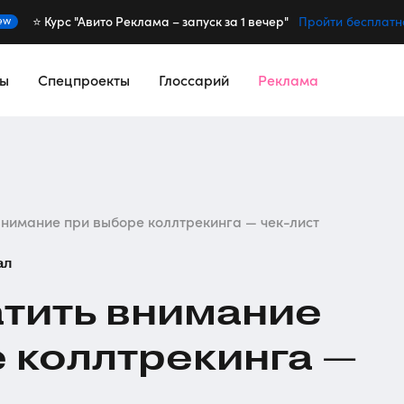
⭐️ Курс "Авито Реклама – запуск за 1 вечер"
ew
Пройти бесплатн
сы
Спецпроекты
Глоссарий
Реклама
внимание при выборе коллтрекинга — чек-лист
ал
атить внимание
 коллтрекинга —