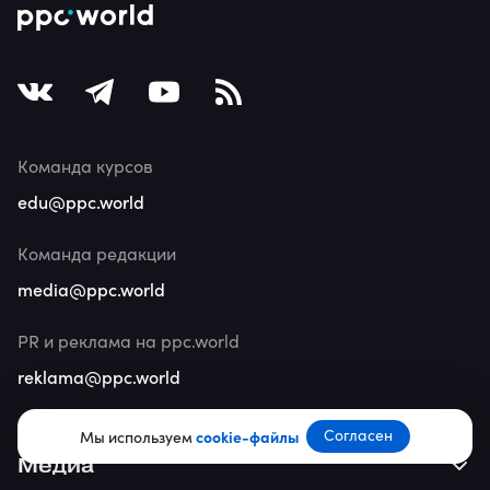
Команда курсов
edu@ppc.world
Команда редакции
media@ppc.world
PR и реклама на ppc.world
reklama@ppc.world
Согласен
Мы используем
cookie-файлы
Медиа