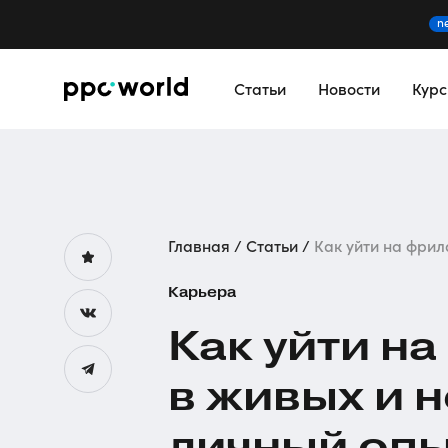
n
Статьи
Новости
Кур
Главная
Статьи
Как уйти на фрила
Карьера
Как уйти на
в живых и 
личный оп