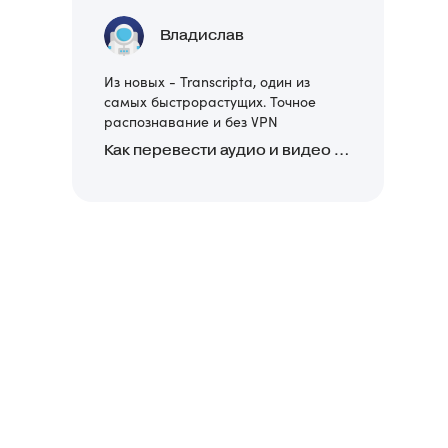
Владислав
Из новых - Transcripta, один из
самых быстрорастущих. Точное
распознавание и без VPN
Как перевести аудио и видео в текст: обзор 24 нейросетей, программ и сервисов для транскрибации