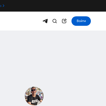
о
Войти
я