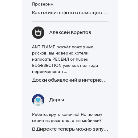
Проверим
Как оживить фото с помощью нейросетей в 2026 году: 17 бесплатных онлайн-сервисов, приложений и ботов
Алексей Корытов
ANTIFLAME расчёт пожарных
рисков, вы наверно хотели
написать РЕСЕЙЛ от hubes
EDGESECTION уже как пол года
переименован ...
Доски объявлений в интернете: какие лучше и безопаснее? Сравниваем 5 популярных
Дарья
Ребята, круто конечно! Но почему
скрин из десктопа, а не мобилки?
В Директе теперь можно запускать Премиум-билборд для мобильных устройств