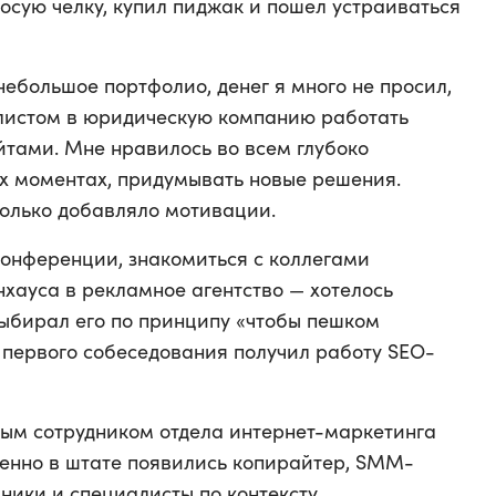
осую челку, купил пиджак и пошел устраиваться
небольшое портфолио, денег я много не просил,
алистом в юридическую компанию работать
тами. Мне нравилось во всем глубоко
ых моментах, придумывать новые решения.
только добавляло мотивации.
конференции, знакомиться с коллегами
нхауса в рекламное агентство — хотелось
ыбирал его по принципу «чтобы пешком
с первого собеседования получил работу SEO-
ным сотрудником отдела интернет-маркетинга
епенно в штате появились копирайтер, SMM-
ники и специалисты по контексту.