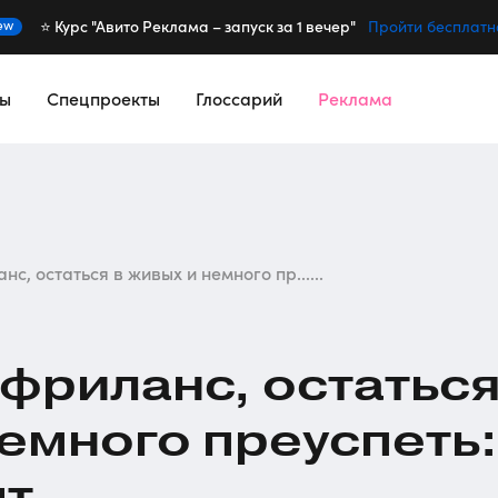
⭐️ Курс "Авито Реклама – запуск за 1 вечер"
ew
Пройти бесплатн
сы
Спецпроекты
Глоссарий
Реклама
нс, остаться в живых и немного пр......
 фриланс, остатьс
немного преуспеть:
ыт