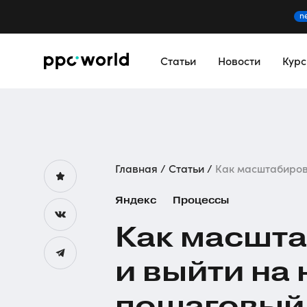
n
Статьи
Новости
Кур
Главная
Статьи
Как масштабирова
Яндекс
Процессы
Как масшта
и выйти на
пошаговый