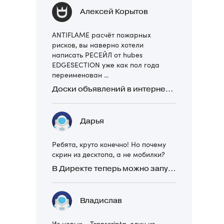
Алексей Корытов
ANTIFLAME расчёт пожарных
рисков, вы наверно хотели
написать РЕСЕЙЛ от hubes
EDGESECTION уже как пол года
переименован ...
Доски объявлений в интернете: какие лучше и безопаснее? Сравниваем 5 популярных
Дарья
Ребята, круто конечно! Но почему
скрин из десктопа, а не мобилки?
В Директе теперь можно запускать Премиум-билборд для мобильных устройств
Владислав
Из новых - Transcripta, один из