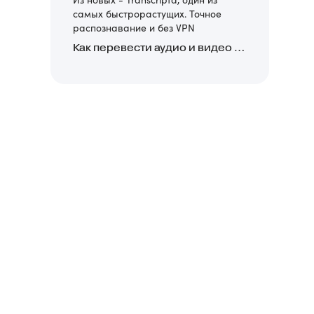
самых быстрорастущих. Точное
распознавание и без VPN
Как перевести аудио и видео в текст: обзор 24 нейросетей, программ и сервисов для транскрибации