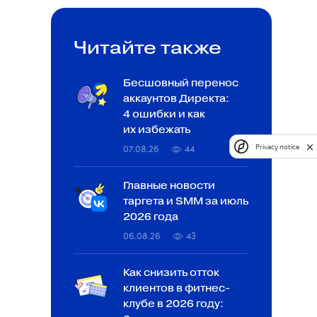
Читайте также
Бесшовный перенос
аккаунтов Директа:
4 ошибки и как
их избежать
07.08.26
44
Privacy notice
Главные новости
таргета и SMM за июль
2026 года
06.08.26
43
Как снизить отток
клиентов в фитнес-
клубе в 2026 году: