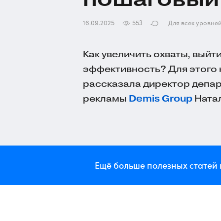
16.09.2025
553
Для всех уровне
Как увеличить охваты, выйт
эффективность? Для этого 
рассказала директор депар
рекламы
Demis Group
Натал
Ещё больше полезных статей 