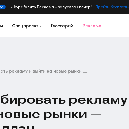
⭐️ Курс "Авито Реклама – запуск за 1 вечер"
ew
Пройти бесплатн
сы
Спецпроекты
Глоссарий
Реклама
ть рекламу и выйти на новые рынки......
бировать рекламу
 новые рынки —
 план