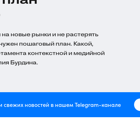
й
и на новые рынки и не растерять
нужен пошаговый план. Какой,
тамента контекстной и медийной
ия Бурдина.
и свежих новостей в нашем Telegram-канале