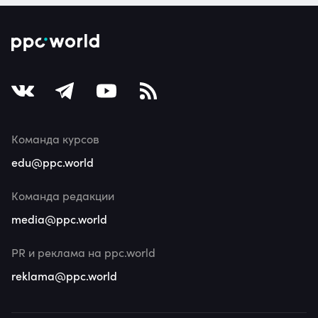
Команда курсов
edu@ppc.world
Команда редакции
media@ppc.world
PR и реклама на ppc.world
reklama@ppc.world