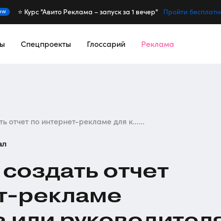
⭐️ Курс "Авито Реклама – запуск за 1 вечер"
ew
Пройти бесплатн
сы
Спецпроекты
Глоссарий
Реклама
ь отчет по интернет-рекламе для к......
ал
 создать отчет
т-рекламе
а или руководител