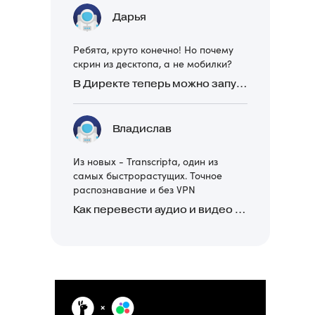
Дарья
Ребята, круто конечно! Но почему
скрин из десктопа, а не мобилки?
В Директе теперь можно запускать Премиум-билборд для мобильных устройств
Владислав
Из новых - Transcripta, один из
самых быстрорастущих. Точное
распознавание и без VPN
Как перевести аудио и видео в текст: обзор 24 нейросетей, программ и сервисов для транскрибации