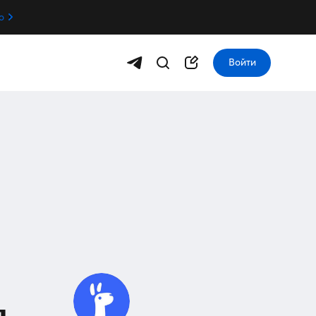
о
Войти
я