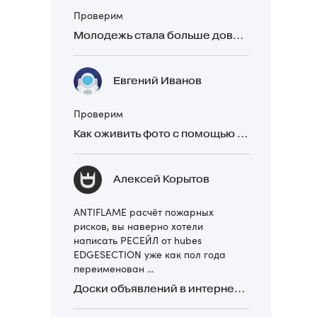
Проверим
Молодежь стала больше доверять рекомендациям в закрытых Telegram-чатах, чем официальной рекламе
Евгений Иванов
Проверим
Как оживить фото с помощью нейросетей в 2026 году: 17 бесплатных онлайн-сервисов, приложений и ботов
Алексей Корытов
ANTIFLAME расчёт пожарных
рисков, вы наверно хотели
написать РЕСЕЙЛ от hubes
EDGESECTION уже как пол года
переименован ...
Доски объявлений в интернете: какие лучше и безопаснее? Сравниваем 5 популярных