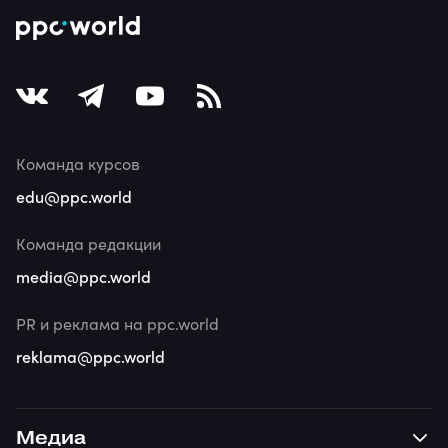
Команда курсов
edu@ppc.world
Команда редакции
media@ppc.world
PR и реклама на ppc.world
reklama@ppc.world
Медиа