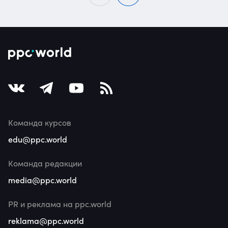
Команда курсов
edu@ppc.world
Команда редакции
media@ppc.world
PR и реклама на ppc.world
reklama@ppc.world