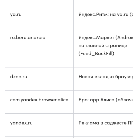
ya.ru
Яндекс.Ритм: на ya.ru (de
ru.beru.android
Яндекс.Маркет (Android)
на главной странице
(Feed_BackFill)
dzen.ru
Новая вкладка браузера
com.yandex.browser.alice
Бро: app Алиса (облачко
yandex.ru
Реклама в саджесте ПП 