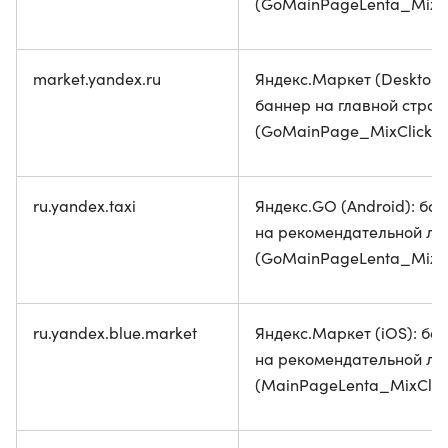
(GoMainPageLenta_MixCl
market.yandex.ru
Яндекс.Маркет (Desktop)
баннер на главной стран
(GoMainPage_MixClickou
ru.yandex.taxi
Яндекс.GO (Android): ба
на рекомендательной ле
(GoMainPageLenta_MixCl
ru.yandex.blue.market
Яндекс.Маркет (iOS): ба
на рекомендательной ле
(MainPageLenta_MixClick