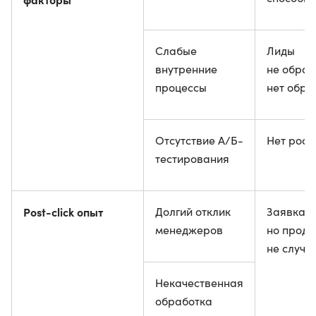
Слабые
Лиды
внутренние
не обраб
процессы
нет обра
Отсутствие А/Б-
Нет рост
тестирования
Post-click опыт
Долгий отклик
Заявка е
менеджеров
но прод
не случа
Некачественная
обработка