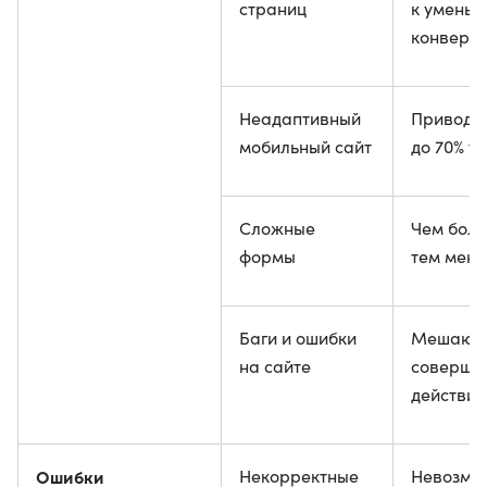
страниц
к умень
конверси
Неадаптивный
Приводит
мобильный сайт
до 70% т
Сложные
Чем боль
формы
тем мень
Баги и ошибки
Мешают 
на сайте
совершит
действие
Ошибки
Некорректные
Невозмо