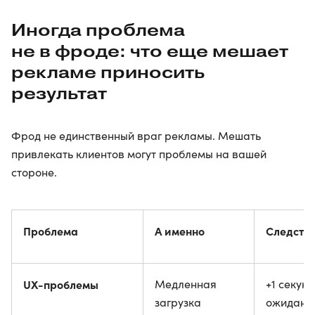
Иногда проблема
не в фроде: что еще мешает
рекламе приносить
результат
Фрод не единственный враг рекламы. Мешать
привлекать клиентов могут проблемы на вашей
стороне.
Проблема
А именно
Следств
UX-проблемы
Медленная
+1 секун
загрузка
ожидани