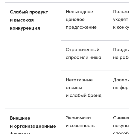
Слабый продукт
Невыгодное
Пользов
ценовое
уходят
и высокая
предложение
к конкур
конкуренция
Ограниченный
Продвиж
спрос или ниша
не работ
Негативные
Доверие
отзывы
не форм
и слабый бренд
Внешние
Экономика
Снижени
и сезонность
покупате
и организационные
способно
факторы