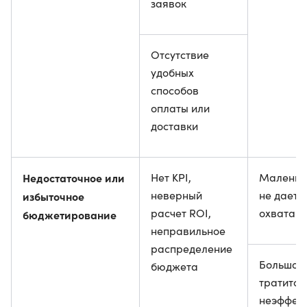
заявок
Отсутствие
удобных
способов
оплаты или
доставки
Недостаточное или
Нет KPI,
Маленьк
неверный
не дает 
избыточное
расчет ROI,
охвата
бюджетирование
неправильное
распределение
Большой
бюджета
тратится
неэффек