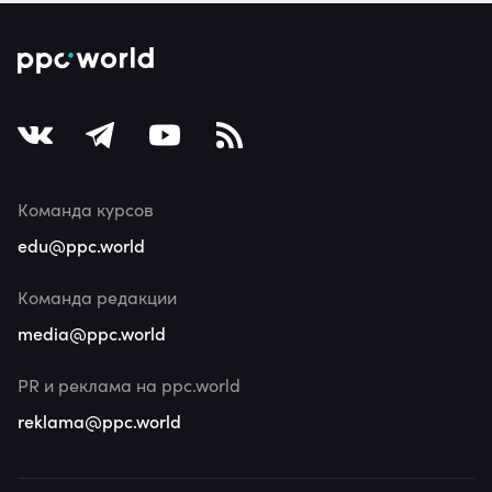
Команда курсов
edu@ppc.world
Команда редакции
media@ppc.world
PR и реклама на ppc.world
reklama@ppc.world