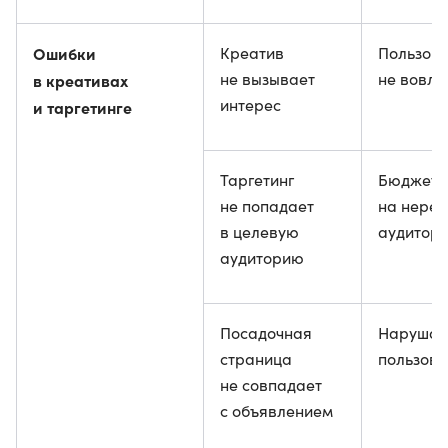
Ошибки
Креатив
Пользова
не вызывает
не вовле
в креативах
интерес
и таргетинге
Таргетинг
Бюджет 
не попадает
на нере
в целевую
аудитор
аудиторию
Посадочная
Нарушает
страница
пользова
не совпадает
с объявлением