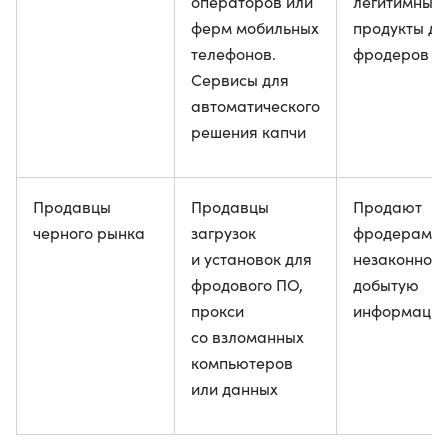
операторов или
легитимные
ферм мобильных
продукты дл
телефонов.
фродеров
Сервисы для
автоматического
решения капчи
Продавцы
Продавцы
Продают
черного рынка
загрузок
фродерам
и установок для
незаконно
фродового ПО,
добытую
прокси
информаци
со взломанных
компьютеров
или данных