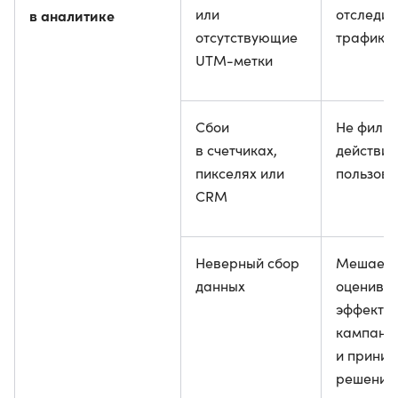
или
отследит
в аналитике
отсутствующие
трафика
UTM-метки
Сбои
Не фильт
в счетчиках,
действия
пикселях или
пользова
CRM
Неверный сбор
Мешает 
данных
оценива
эффектив
кампани
и приним
решения