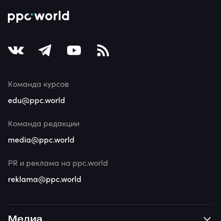
Команда курсов
edu@ppc.world
Команда редакции
media@ppc.world
PR и реклама на ppc.world
reklama@ppc.world
Медиа