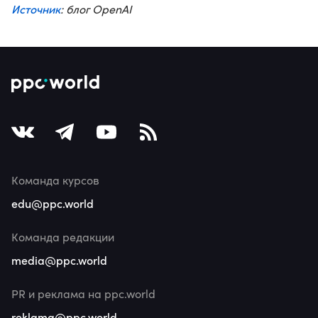
Источник
: блог OpenAI
Команда курсов
edu@ppc.world
Команда редакции
media@ppc.world
PR и реклама на ppc.world
reklama@ppc.world