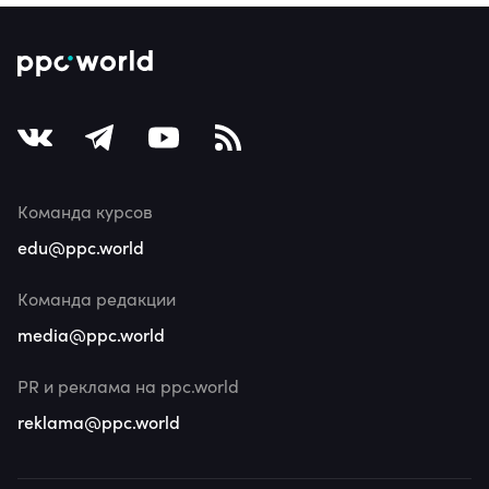
Команда курсов
edu@ppc.world
Команда редакции
media@ppc.world
PR и реклама на ppc.world
reklama@ppc.world