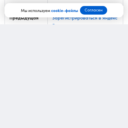
Согласен
Мы используем
cookie-файлы
Предыдущая
Зарегистрироваться в Яндекс
новость
Ритме теперь могут авторы
с любым числом подписчиков
Что изменилось для бизнеса
в Яндекс Ритме
Раньше компании из сферы услуг не могли управлять
географией показов своих постов. Теперь эта
возможность появилась: бизнес сам выбирает
регионы, и посты видят только пользователи
из нужных локаций.