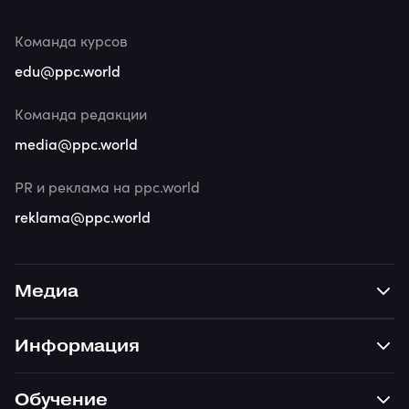
Команда курсов
edu@ppc.world
Команда редакции
media@ppc.world
PR и реклама на ppc.world
reklama@ppc.world
Медиа
Информация
Обучение