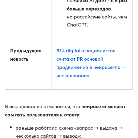
Алиса AI дает ~в 5 раз
но
больше переходов
на российские сайты, чем
ChatGPT.
Предыдущая
83% digital-специалистов
новость
считают PR основой
продвижения в нейросетях —
исследование
нейросети меняют
В исследование отмечается, что
сам путь пользователя к ответу
:
раньше
работала схема «запрос → выдача →
несколько сайтов → вывод»;