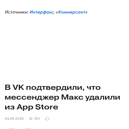
Интерфакс
Коммерсант
Источники:
, «
»
В VK подтвердили, что
мессенджер Макс удалили
из App Store
04.06.2026
301