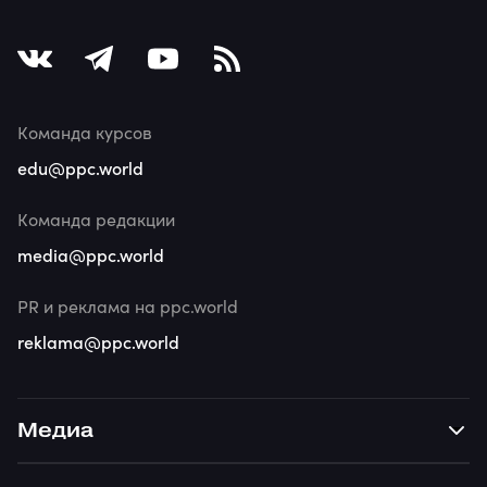
Команда курсов
edu@ppc.world
Команда редакции
media@ppc.world
PR и реклама на ppc.world
reklama@ppc.world
Медиа