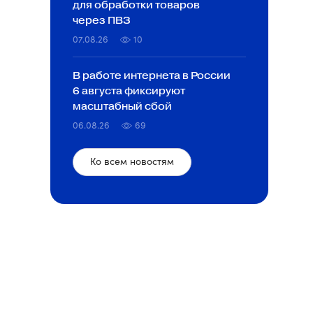
для обработки товаров
через ПВЗ
07.08.26
10
В работе интернета в России
6 августа фиксируют
масштабный сбой
06.08.26
69
Ко всем новостям
чник: блог Яндекса, https://yandex.ru/adv/news/obnovlenie-