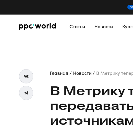
n
Статьи
Новости
Кур
Главная
Новости
В Метрику тепер
В Метрику 
передавать
источникам