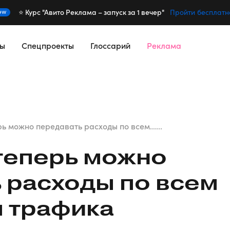
⭐️ Курс "Авито Реклама – запуск за 1 вечер"
ew
Пройти бесплатн
сы
Спецпроекты
Глоссарий
Реклама
ь можно передавать расходы по всем......
теперь можно
 расходы по всем
 трафика