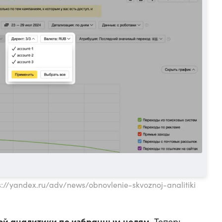
s://yandex.ru/adv/news/obnovlenie-skvoznoj-analitiki
ой аналитики по избранным целям
. Теперь