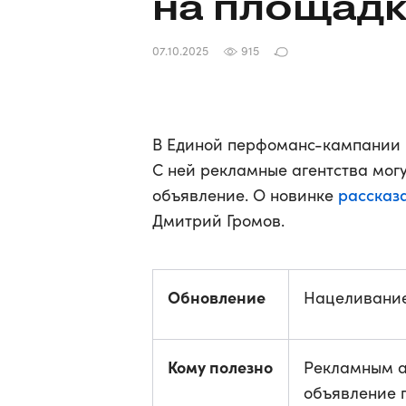
на площад
07.10.2025
915
В Единой перфоманс-кампании 
С ней рекламные агентства могут
рассказ
объявление. О новинке
Дмитрий Громов.
Обновление
Нацеливание
Кому полезно
Рекламным а
объявление п