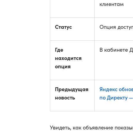
клиентам
Статус
Опция досту
Где
В кабинете 
находится
опция
Предыдущая
Яндекс обно
новость
по Директу 
Увидеть, как объявление показ