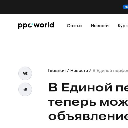
n
Статьи
Новости
Кур
Главная
Новости
В Единой перфом
В Единой
п
теперь мож
объявлени