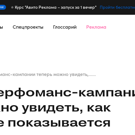
⭐️ Курс "Авито Реклама – запуск за 1 вечер"
ew
Пройти бесплатн
сы
Спецпроекты
Глоссарий
Реклама
анс-кампании теперь можно увидеть,......
ерфоманс-кампан
но увидеть, как
е показывается