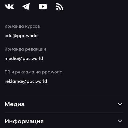
Команда курсов
edu@ppc.world
Команда редакции
media@ppc.world
PR и реклама на ppc.world
reklama@ppc.world
Медиа
Информация