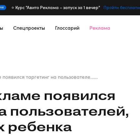
⭐️ Курс "Авито Реклама – запуск за 1 вечер"
ew
Пройти бесплатн
сы
Спецпроекты
Глоссарий
Реклама
 появился таргетинг на пользователе......
кламе появился
на пользователей,
 ребенка