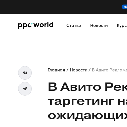
n
Статьи
Новости
Кур
Главная
Новости
В Авито Рекламе
В Авито Ре
таргетинг 
ожидающих