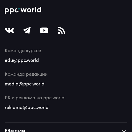
Команда курсов
edu@ppc.world
Команда редакции
media@ppc.world
PR и реклама на ppc.world
reklama@ppc.world
Медиа