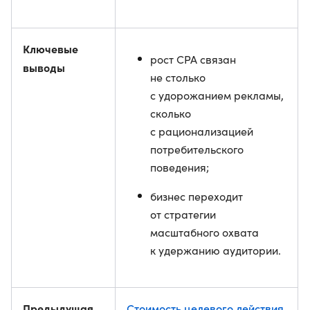
Ключевые
рост CPA связан
выводы
не столько
с удорожанием рекламы,
сколько
с рационализацией
потребительского
поведения;
бизнес переходит
от стратегии
масштабного охвата
к удержанию аудитории.
Предыдущая
Стоимость целевого действия