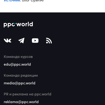
Команда курсов
edu@ppc.world
Команда редакции
media@ppc.world
PR и реклама на ppc.world
reklama@ppc.world