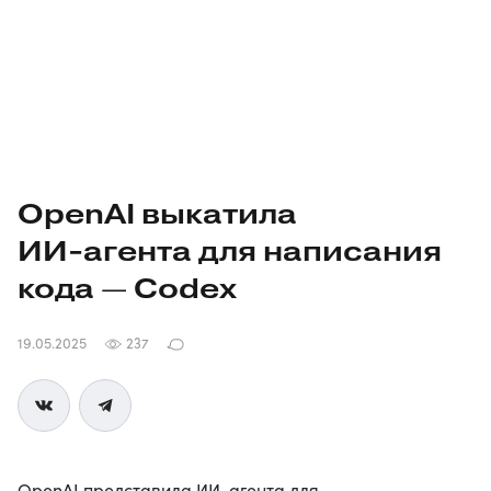
OpenAI выкатила
ИИ-агента
для написания
кода — Codex
19.05.2025
237
OpenAI представила ИИ-агента для