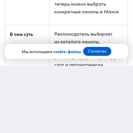
теперь можно выбрать
конкретные каналы в Максе
В чем суть
Рекламодатель выбирает
из каталога каналы,
в которых хочет разместить
Согласен
Мы используем
cookie-файлы
рекламу, а Директ бронирует
слот и автоматически
публикует пост
Модель
За фактическое количество
просмотров —
оплаты
не за публикацию
Где работает
В Директе Про, в режиме