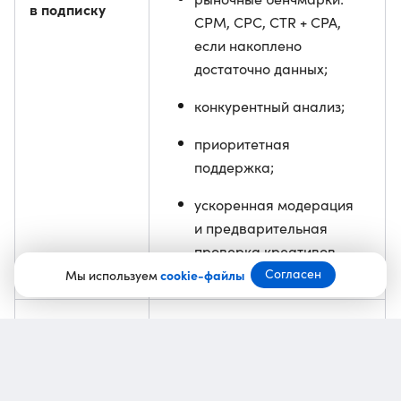
в подписку
CPM, CPC, CTR + CPA,
если накоплено
достаточно данных;
конкурентный анализ;
приоритетная
поддержка;
ускоренная модерация
и предварительная
проверка креативов
Согласен
Мы используем
cookie-файлы
Кому полезно
малому и среднему
бизнесу;
командам, которые хотят