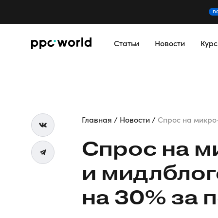
n
Статьи
Новости
Кур
Главная
Новости
Спрос на микро-
Спрос на м
и мидлблог
на 30% за 