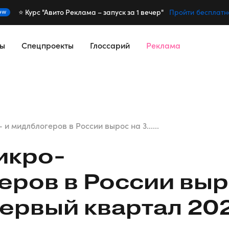
⭐️ Курс "Авито Реклама – запуск за 1 вечер"
ew
Пройти бесплатн
сы
Спецпроекты
Глоссарий
Реклама
 и мидлблогеров в России вырос на 3......
икро-
еров в России вы
первый квартал 20