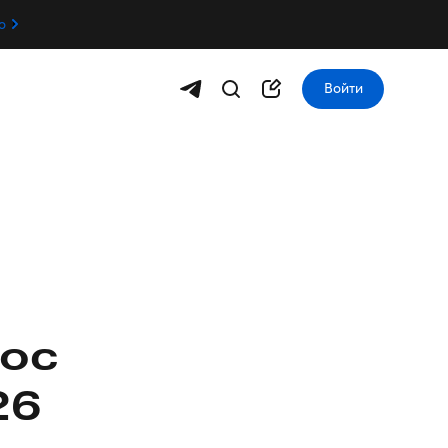
о
Войти
рос
26