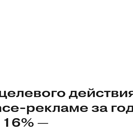
целевого действи
nce-рекламе
за го
 16% —