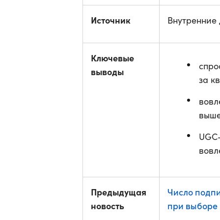
Источник
Внутренние 
Ключевые
спро
выводы
за к
вовл
выше
UGC-
вовл
Предыдущая
Число подпи
новость
при выборе 