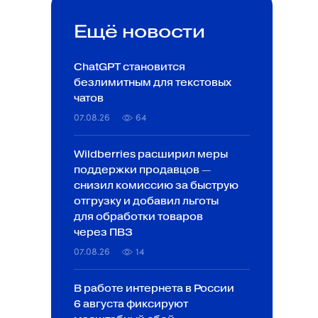
Ещё новости
ChatGPT становится
безлимитным для текстовых
чатов
07.08.26
64
Wildberries расширил меры
поддержки продавцов —
снизил комиссию за быструю
отгрузку и добавил льготы
для обработки товаров
через ПВЗ
07.08.26
14
В работе интернета в России
6 августа фиксируют