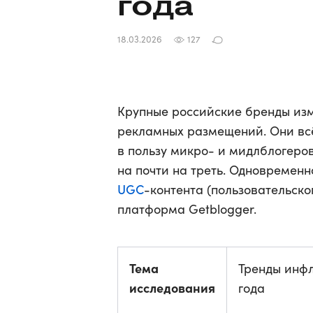
года
18.03.2026
127
Крупные российские бренды изм
рекламных размещений. Они всё
в пользу микро- и мидлблогеров
на почти на треть. Одновременн
UGC
-контента (пользовательско
платформа Getblogger.
Тема
Тренды инфл
исследования
года