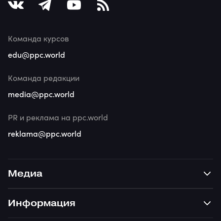
Команда курсов
edu@ppc.world
Команда редакции
media@ppc.world
PR и реклама на ppc.world
reklama@ppc.world
Медиа
Информация