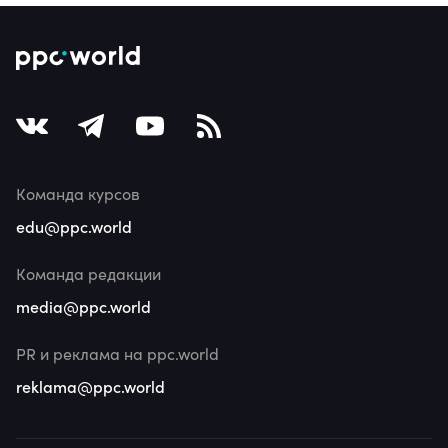
Команда курсов
edu@ppc.world
Команда редакции
media@ppc.world
PR и реклама на ppc.world
reklama@ppc.world