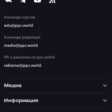
Команда курсов
edu@ppc.world
Команда редакции
media@ppc.world
PR и реклама на ppc.world
reklama@ppc.world
Медиа
Информация