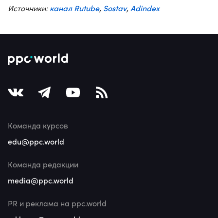
канал Rutube
Sostav
Adindex
Источники:
,
,
Команда курсов
edu@ppc.world
Команда редакции
media@ppc.world
PR и реклама на ppc.world