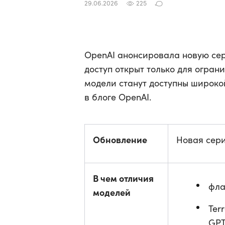
29.06.2026
225
OpenAI анонсировала новую сери
доступ открыт только для огра
модели станут доступны широко
в блоге OpenAI.
Обновление
Новая серия
В чем отличия
фла
моделей
Ter
GPT