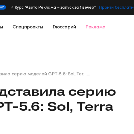
⭐️ Курс "Авито Реклама – запуск за 1 вечер"
ew
Пройти бесплатн
сы
Спецпроекты
Глоссарий
Реклама
ла серию моделей GPT‑5.6: Sol, Ter......
дставила серию
‑5.6: Sol, Terra