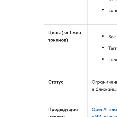
Lun
Цены (за 1 млн
Sol
токенов)
Ter
Lun
Статус
Ограничен
в ближайш
Предыдущая
OpenAI пла
новость
с ИИ-аген