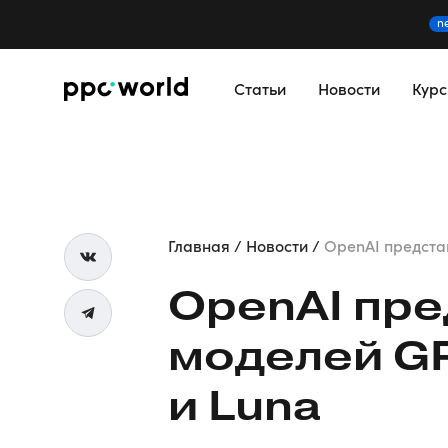
n
Статьи
Новости
Кур
Главная
Новости
OpenAI представи
OpenAI пре
моделей GPT
и Luna