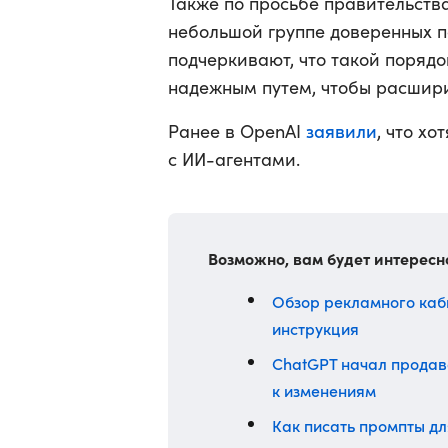
Также по просьбе правительств
небольшой группе доверенных п
подчеркивают, что такой порядо
надежным путем, чтобы расшири
заявили
Ранее в OpenAI
, что х
с ИИ-агентами.
Возможно, вам будет интересн
Обзор рекламного каб
инструкция
ChatGPT начал продава
к изменениям
Как писать промпты дл