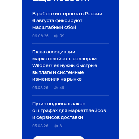
В работе интернета в России
6 августа фиксируют
масштабный сбой
06.08.26
39
Глава ассоциации
маркетплейсов: селлерам
Wildberries нужны быстрые
выплаты и системные
изменения на рынке
05.08.26
46
Путин подписал закон
о штрафах для маркетплейсов
и сервисов доставки
05.08.26
81