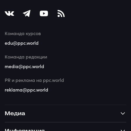
Команда курсов
edu@ppc.world
Команда редакции
media@ppc.world
PR и реклама на ppc.world
reklama@ppc.world
Медиа