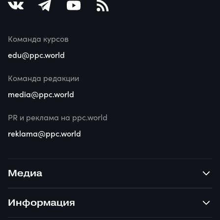
Команда курсов
edu@ppc.world
Команда редакции
media@ppc.world
PR и реклама на ppc.world
reklama@ppc.world
Медиа
Информация