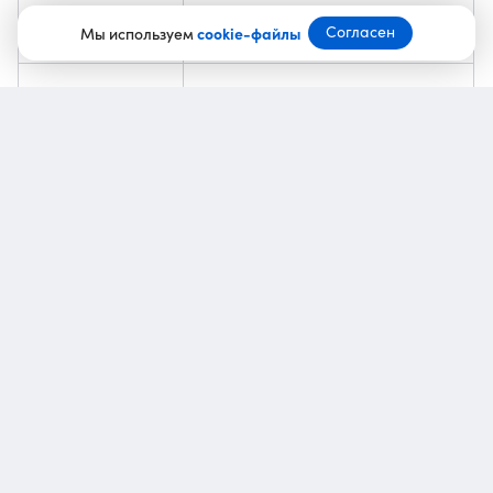
Статус
Доступно всем пользователям
Согласен
Мы используем
cookie-файлы
Где должно
приложении
В мобильном
работать
сайте
и на
Авито
Предыдущая
eLama запустила спецпроект
новость
о рекламе на Авито
В раздел «Уцененные товары» попадают новые
товары из прошлых коллекций, с небольшими
изъянами и те, которые выставлялись на витринах.
Покупатели могут оформить их с гарантией
и возможностью возврата. Отправить товар обратно
продавцу можно в срок от семи до 14 дней.