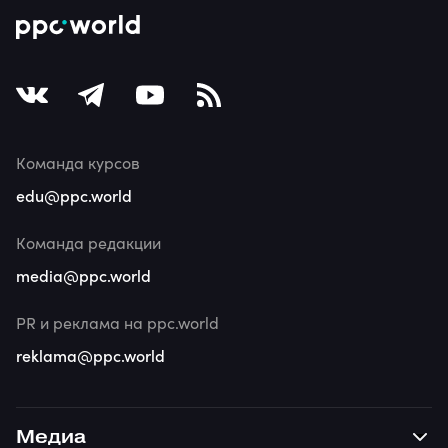
Команда курсов
edu@ppc.world
Команда редакции
media@ppc.world
PR и реклама на ppc.world
reklama@ppc.world
Медиа