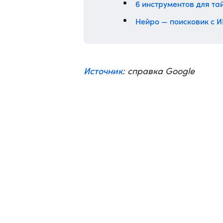
6 инструментов для т
Нейро — поисковик с И
Источник
: cправка Google