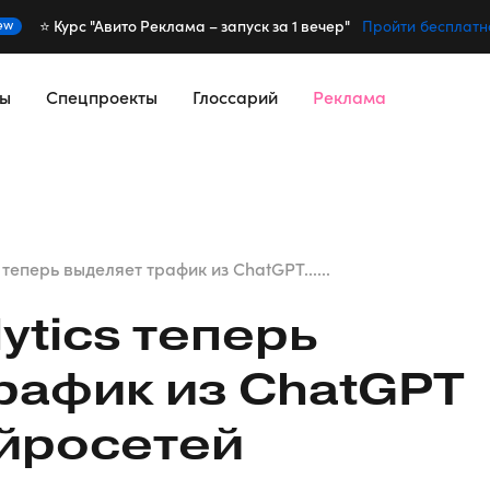
⭐️ Курс "Авито Реклама – запуск за 1 вечер"
ew
Пройти бесплатн
сы
Спецпроекты
Глоссарий
Реклама
 теперь выделяет трафик из ChatGPT......
ytics теперь
рафик из ChatGPT
ейросетей