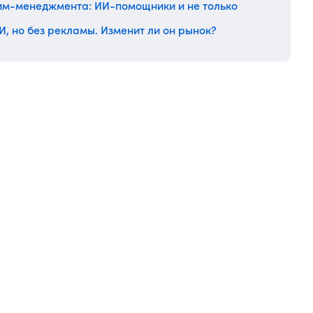
айм-менеджмента: ИИ-помощники и не только
И, но без рекламы. Изменит ли он рынок?