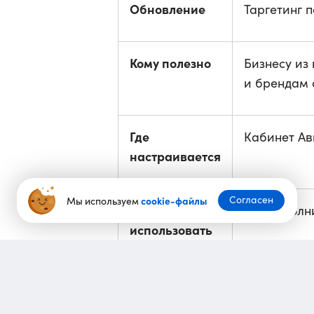
Обновление
Таргетинг 
Кому полезно
Бизнесу из
и брендам
Где
Кабинет Ав
настраивается
Согласен
Мы используем
cookie-файлы
Как
Как дополн
использовать
Предыдущая
В кабинете
новость
по профес