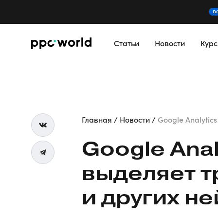
n
Статьи
Новости
Кур
Главная
Новости
Google Analytics
Google Anal
выделяет т
и других н