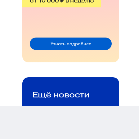
от 10 000 ₽ в неделю
Узнать подробнее
Ещё новости
Глава ассоциации
маркетплейсов: селлерам
Wildberries нужны быстрые
выплаты и системные
изменения на рынке