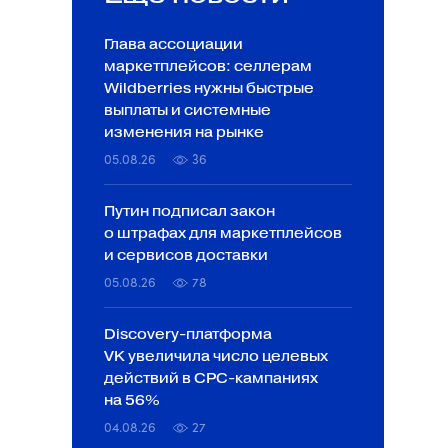
Глава ассоциации
маркетплейсов: селлерам
Wildberries нужны быстрые
выплаты и системные
изменения на рынке
05.08.26
36
Путин подписал закон
о штрафах для маркетплейсов
и сервисов доставки
05.08.26
78
Discovery-платформа
VK увеличила число целевых
действий в CPC-кампаниях
на 56%
04.08.26
27