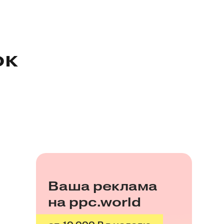
ок
Ваша реклама
на ppc.world