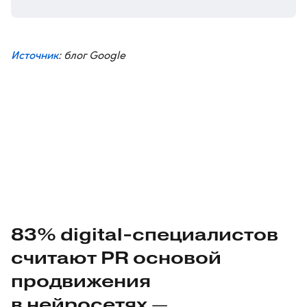
Источник
: блог Google
83%
digital-специалистов
считают PR основой
продвижения
в нейросетях —