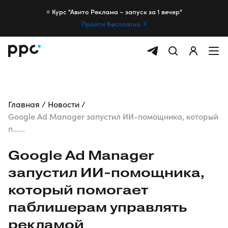
⭐️ Курс "Авито Реклама – запуск за 1 вечер"
Пройти бесплатно
Главная
Новости
Google Ad Manager запустил ИИ-помощника, который
п......
Google Ad Manager
запустил
ИИ-помощника
,
который помогает
паблишерам управлять
рекламой