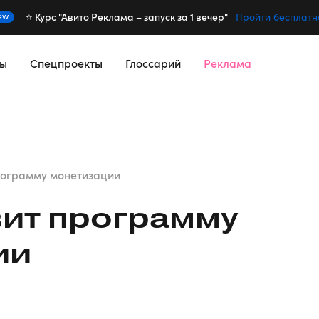
⭐️ Курс "Авито Реклама – запуск за 1 вечер"
ew
Пройти бесплатн
сы
Спецпроекты
Глоссарий
Реклама
рограмму монетизации
ит программу
ии