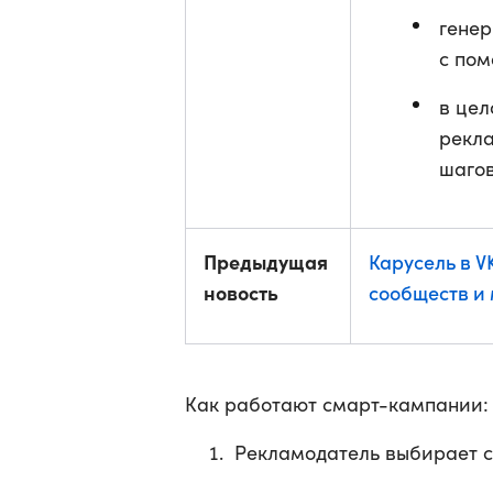
генер
с по
в цел
рекла
шагов
Предыдущая
Карусель в V
новость
сообществ и
Как работают смарт-кампании:
Рекламодатель выбирает со