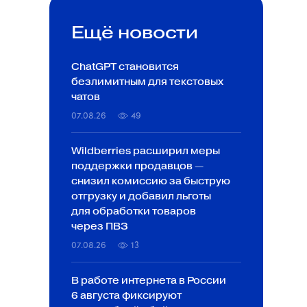
Ещё новости
ChatGPT становится
безлимитным для текстовых
чатов
07.08.26
49
Wildberries расширил меры
поддержки продавцов —
снизил комиссию за быструю
отгрузку и добавил льготы
для обработки товаров
через ПВЗ
07.08.26
13
В работе интернета в России
6 августа фиксируют