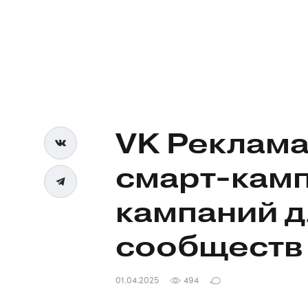
VK Реклама
смарт-кам
кампаний 
сообществ
01.04.2025
494