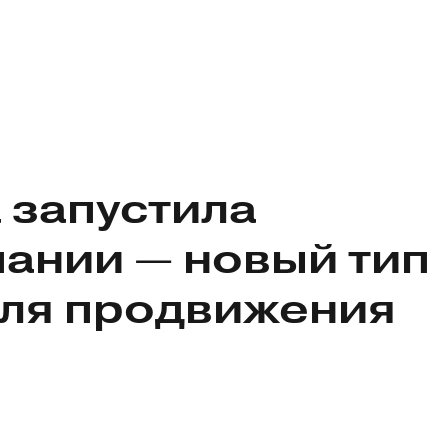
 запустила
пании
— новый тип
для продвижения