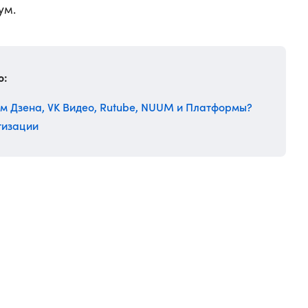
ум.
о:
м Дзена, VK Видео, Rutube, NUUM и Платформы?
тизации