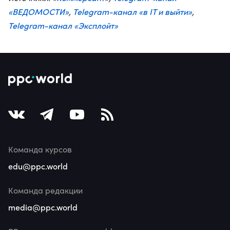
«ВЕДОМОСТИ»
Telegram-канал «в IT и выйти»
,
,
Telegram-канал «Эксплойт»
Команда курсов
edu@ppc.world
Команда редакции
media@ppc.world